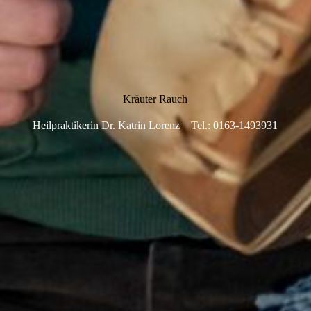
Kräuter Rauch
Heilpraktikerin Dr. Katrin Lorenz Tel.: 0163-1493931