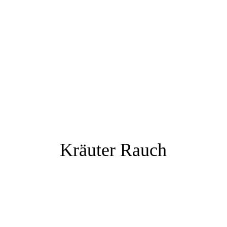
Kräuter Rauch
Heilpraktikerin Dr. Katrin
Lorenz Tel.: 0163-1493931