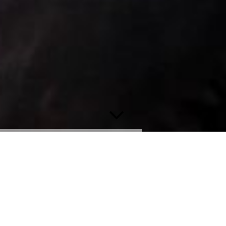
Datenschutzerklärung
Verantwortlich
Dr. rer. nat. Katrin Lorenz, Hardenbergstr. 32, 04275 Leipzig
0341-68693822, hp.katrin.lorenz@gmail.com
Ich behandle personenbezogene Daten vertraulich und gemäß