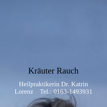
Kräuter Rauch
Heilpraktikerin Dr. Katrin
Lorenz Tel.: 0163-1493931